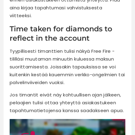
aina kirjaa tapahtumasi vahvistuksesta
viitteeksi.
Time taken for diamonds to
reflect in the account
Tyypillisesti timanttien tulisi näkyä Free Fire -
tililläsi muutaman minuutin kuluessa maksun
suorittamisesta. Joissakin tapauksissa se voi
kuitenkin kestää kauemmin verkko-ongelmien tai
palvelinviiveiden vuoksi.
Jos timantit eivät näy kohtuullisen ajan jälkeen,
pelaajien tulisi ottaa yhteyttä asiakastukeen
tapahtumatietojensa kanssa saadakseen apua.