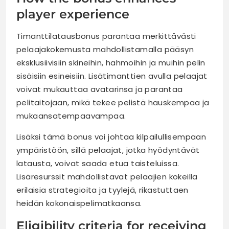
player experience
Timanttilatausbonus parantaa merkittävästi
pelaajakokemusta mahdollistamalla pääsyn
eksklusiivisiin skineihin, hahmoihin ja muihin pelin
sisäisiin esineisiin. Lisätimanttien avulla pelaajat
voivat mukauttaa avatarinsa ja parantaa
pelitaitojaan, mikä tekee pelistä hauskempaa ja
mukaansatempaavampaa.
Lisäksi tämä bonus voi johtaa kilpailullisempaan
ympäristöön, sillä pelaajat, jotka hyödyntävät
latausta, voivat saada etua taisteluissa.
Lisäresurssit mahdollistavat pelaajien kokeilla
erilaisia strategioita ja tyylejä, rikastuttaen
heidän kokonaispelimatkaansa.
Eligibility criteria for receiving