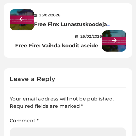
25/02/2026
Free Fire: Lunastuskoodeja
emoteille, ainutlaatuisille
26/02/2026
animaatioille, pelaajien
Free Fire: Vaihda koodit aseiden
vuorovaikutuksille
ulkoasuille,
Mukautusominaisuudet,
Pelaajavaihtoehdot
Leave a Reply
Your email address will not be published.
Required fields are marked
*
Comment
*