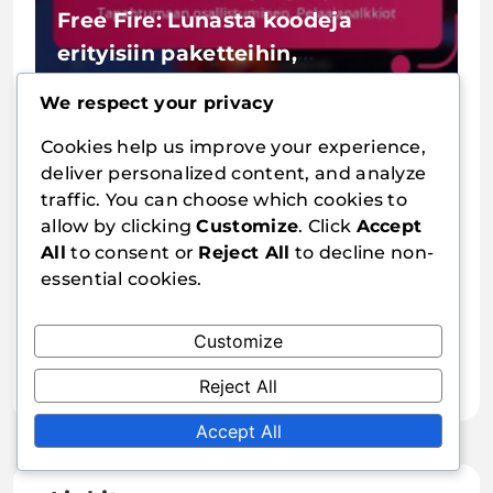
Free Fire: Lunasta koodeja
erityisiin paketteihin,
Tapahtumaan osallistuminen,
Jaxon Reed
06/03/2026
0
We respect your privacy
Pelaajapalkkiot
Cookies help us improve your experience,
deliver personalized content, and analyze
traffic. You can choose which cookies to
allow by clicking
Customize
. Click
Accept
All
to consent or
Reject All
to decline non-
essential cookies.
Free Fire: Vaihda koodit
ajoneuvojen ulkoasuille,
Customize
Mukautusvaihtoehdot, Erityiset
Jaxon Reed
05/03/2026
0
Reject All
tapahtumat
Accept All