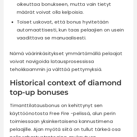
oikeuttaa bonukseen, mutta vain tietyt
määrät voivat olla kelpoisia.
Toiset uskovat, että bonus hyvitetään
automaattisesti, kun taas pelaajien on usein
vaadittava se manuaalisesti.
Nämä väärinkäsitykset ymmärtämällä pelaajat
voivat navigoida latausprosessissa
tehokkaammin ja välttää pettymyksiä.
Historical context of diamond
top-up bonuses
Timanttilatausbonus on kehittynyt sen
käyttöönotosta Free Fire -pelissä, alun perin
toimiessaan yksinkertaisena kannustimena
pelaajille. Ajan myötä siitä on tullut tärkeä osa