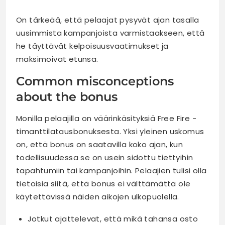
On tärkeää, että pelaajat pysyvät ajan tasalla
uusimmista kampanjoista varmistaakseen, että
he täyttävät kelpoisuusvaatimukset ja
maksimoivat etunsa.
Common misconceptions
about the bonus
Monilla pelaajilla on väärinkäsityksiä Free Fire -
timanttilatausbonuksesta. Yksi yleinen uskomus
on, että bonus on saatavilla koko ajan, kun
todellisuudessa se on usein sidottu tiettyihin
tapahtumiin tai kampanjoihin. Pelaajien tulisi olla
tietoisia siitä, että bonus ei välttämättä ole
käytettävissä näiden aikojen ulkopuolella.
Jotkut ajattelevat, että mikä tahansa osto