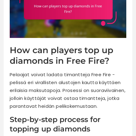
How can players top up
diamonds in Free Fire?
Pelaajat voivat ladata timantteja Free Fire -
pelissä eri virallisten alustojen kautta käyttäen
erilaisia maksutapoja. Prosessi on suoraviivainen,
jolloin käyttäjät voivat ostaa timantteja, jotka
parantavat heidän pelikokemustaan.
Step-by-step process for
topping up diamonds