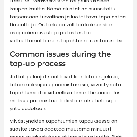
Free Fire -verkkosivuston tai pelin sisäisen
kaupan kautta. Nämä alustat on suunniteltu
tarjoamaan turvallinen ja luotettava tapa ostaa
timantteja. On tärkeää välttää kolmansien
osapuolien sivustoja petosten tai
valtuuttamattomien tapahtumien estämiseksi.
Common issues during the
top-up process
Jotkut pelaajat saattavat kohdata ongelmia,
kuten maksujen epäonnistumisia, viivästyneitä
tapahtumia tai virheellisiä timanttimääriä. Jos
maksu epäonnistuu, tarkista maksutietosi ja
yritä uudelleen.
Viivästyneiden tapahtumien tapauksessa on
suositeltavaa odottaa muutama minuutti
ennen asiakastukeen ottamista yhteyttä. Pidä