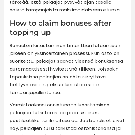
tärkeää, että pelaajat pysyvät ajan tasalla
näistä kampanjoista maksimoidakseen etunsa.
How to claim bonuses after
topping up
Bonusten lunastaminen timanttien lataamisen
jälkeen on yksinkertainen prosessi. Kun osto on
suoritettu, pelaajat saavat yleensä bonuksensa
automaattisesti hyvitettynä tililleen. Joissakin
tapauksissa pelaajien on ehkä siirryttävä
tiettyyn osioon pelissä lunastaakseen
kampanjapalkintonsa.
Varmistaaksesi onnistuneen lunastamisen
pelaajien tulisi tarkistaa pelin sisäinen
postilaatikko tai ilmoitusalue. Jos bonukset eivät
näy, pelaajien tulisi tarkistaa ostohistoriansa ja