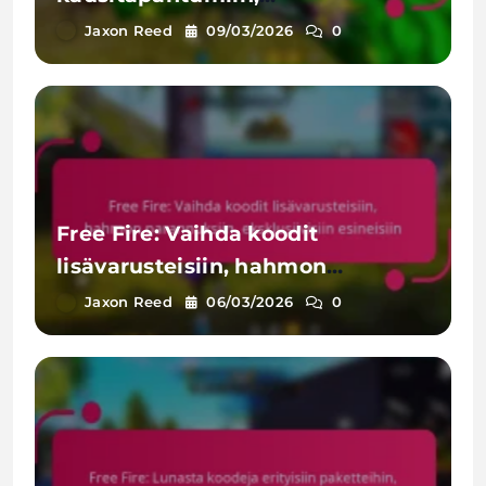
lomatarjouksiin,
Jaxon Reed
09/03/2026
0
pelaajapalkintoihin
Free Fire: Vaihda koodit
lisävarusteisiin, hahmon
parannuksiin, eksklusiivisiin
Jaxon Reed
06/03/2026
0
esineisiin