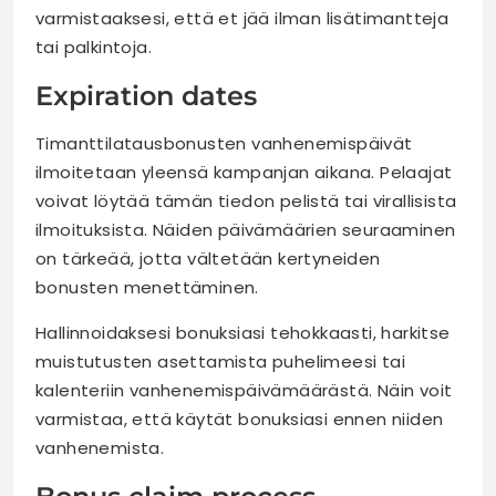
varmistaaksesi, että et jää ilman lisätimantteja
tai palkintoja.
Expiration dates
Timanttilatausbonusten vanhenemispäivät
ilmoitetaan yleensä kampanjan aikana. Pelaajat
voivat löytää tämän tiedon pelistä tai virallisista
ilmoituksista. Näiden päivämäärien seuraaminen
on tärkeää, jotta vältetään kertyneiden
bonusten menettäminen.
Hallinnoidaksesi bonuksiasi tehokkaasti, harkitse
muistutusten asettamista puhelimeesi tai
kalenteriin vanhenemispäivämäärästä. Näin voit
varmistaa, että käytät bonuksiasi ennen niiden
vanhenemista.