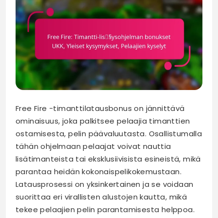
Free Fire -timanttilatausbonus on jännittävä
ominaisuus, joka palkitsee pelaajia timanttien
ostamisesta, pelin päävaluutasta. Osallistumalla
tähän ohjelmaan pelaajat voivat nauttia
lisätimanteista tai eksklusiivisista esineistä, mikä
parantaa heidän kokonaispelikokemustaan.
Latausprosessi on yksinkertainen ja se voidaan
suorittaa eri virallisten alustojen kautta, mikä
tekee pelaajien pelin parantamisesta helppoa.