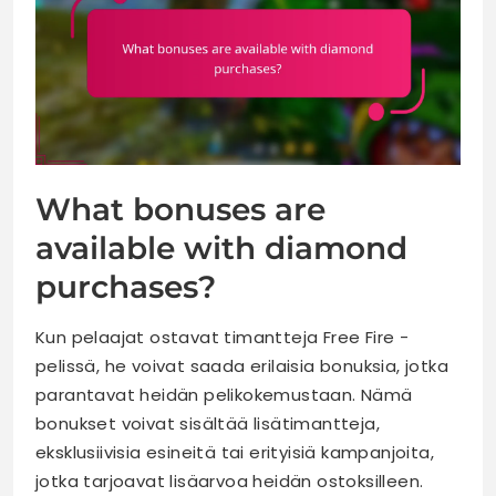
What bonuses are
available with diamond
purchases?
Kun pelaajat ostavat timantteja Free Fire -
pelissä, he voivat saada erilaisia bonuksia, jotka
parantavat heidän pelikokemustaan. Nämä
bonukset voivat sisältää lisätimantteja,
eksklusiivisia esineitä tai erityisiä kampanjoita,
jotka tarjoavat lisäarvoa heidän ostoksilleen.