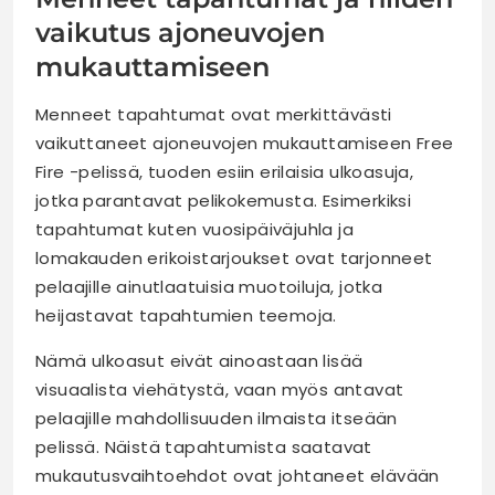
vaikutus ajoneuvojen
mukauttamiseen
Menneet tapahtumat ovat merkittävästi
vaikuttaneet ajoneuvojen mukauttamiseen Free
Fire -pelissä, tuoden esiin erilaisia ulkoasuja,
jotka parantavat pelikokemusta. Esimerkiksi
tapahtumat kuten vuosipäiväjuhla ja
lomakauden erikoistarjoukset ovat tarjonneet
pelaajille ainutlaatuisia muotoiluja, jotka
heijastavat tapahtumien teemoja.
Nämä ulkoasut eivät ainoastaan lisää
visuaalista viehätystä, vaan myös antavat
pelaajille mahdollisuuden ilmaista itseään
pelissä. Näistä tapahtumista saatavat
mukautusvaihtoehdot ovat johtaneet elävään