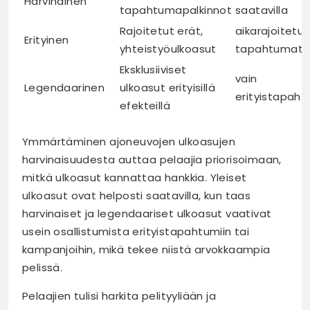
Harvinainen
tapahtumapalkinnot
saatavilla
Rajoitetut erät,
aikarajoitetut
Erityinen
yhteistyöulkoasut
tapahtumat
Eksklusiiviset
vain
Legendaarinen
ulkoasut erityisillä
erityistapaht
efekteillä
Ymmärtäminen ajoneuvojen ulkoasujen
harvinaisuudesta auttaa pelaajia priorisoimaan,
mitkä ulkoasut kannattaa hankkia. Yleiset
ulkoasut ovat helposti saatavilla, kun taas
harvinaiset ja legendaariset ulkoasut vaativat
usein osallistumista erityistapahtumiin tai
kampanjoihin, mikä tekee niistä arvokkaampia
pelissä.
Pelaajien tulisi harkita pelityyliään ja