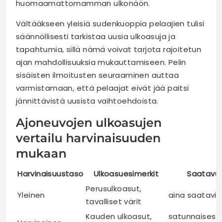
huomaamattomamman ulkonäön.
Vältääkseen yleisiä sudenkuoppia pelaajien tulisi
säännöllisesti tarkistaa uusia ulkoasuja ja
tapahtumia, sillä nämä voivat tarjota rajoitetun
ajan mahdollisuuksia mukauttamiseen. Pelin
sisäisten ilmoitusten seuraaminen auttaa
varmistamaan, että pelaajat eivät jää paitsi
jännittävistä uusista vaihtoehdoista.
Ajoneuvojen ulkoasujen
vertailu harvinaisuuden
mukaan
Harvinaisuustaso
Ulkoasuesimerkit
Saatavu
Perusulkoasut,
Yleinen
aina saatavill
tavalliset värit
Kauden ulkoasut,
satunnaisesti