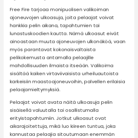
Free Fire tarjoaa monipuolisen valikoiman
ajoneuvojen ulkoasuja, joita pelaajat voivat
hankkia pelin aikana, tapahtumien tai
lunastuskoodien kautta. Nämä ulkoasut eivät
ainoastaan muuta ajoneuvojen ulkonäköä, vaan
myös parantavat kokonaisvaltaista
pelikokemusta antamalla pelaajille
mahdollisuuden ilmaista itseään. Valikoima
sisältää kaiken virtaviivaisista urheiluautoista
karkeisiin maastoajoneuvoihin, palvellen erilaisia
pelaajamieltymyksiä.
Pelaajat voivat avata näitä ulkoasuja pelin
sisäisellä valuutalla tai osallistumalla
erityistapahtumiin. Jotkut ulkoasut ovat
aikarajoitettuja, mikä luo kiireen tuntua, joka
kannustaa pelaajia sitoutumaan enemmän