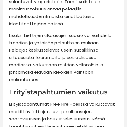
sulautuvat ympäristöön. Tämä valintojen
monimuotoisuus antaa pelaajille
mahdollisuuden ilmaista ainutlaatuisia
identiteettejään pelissä.
Lisäksi tiettyjen ulkoasujen suosio voi vaihdella
trendien ja yhteisön palautteen mukaan.
Pelaajat keskustelevat usein suosikkinsa
ulkoasuista foorumeilla ja sosiaalisessa
mediassa, vaikuttaen muiden valintoihin ja
johtamalla elävään ideoiden vaihtoon
mukautuksesta.
Erityistapahtumien vaikutus
Erityistapahtumat Free Fire -pelissä vaikuttavat
merkittävästi ajoneuvojen ulkoasujen
saatavuuteen ja houkuttelevuuteen. Nämä
tapahtumat esittelevät usein eksklusiivisia