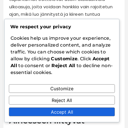
ulkoasuja, joita voidaan hankkia vain rajoitetun
ajan, mikä luo jännitystä ja kiireen tuntua
pelaajien keskuudessa. Tapahtumat, kuten
We respect your privacy
vuosipäivät tai yhteistyöt suosittujen brändien
kanssa, sisältävät tyypillisesti ainutlaatuisia
Cookies help us improve your experience,
ajoneuvojen ulkoasuja, jotka herättävät
deliver personalized content, and analyze
pelaajien huomion.
traffic. You can choose which cookies to
allow by clicking
Customize
. Click
Accept
Lisäksi tapahtumat voivat tarjota
All
to consent or
Reject All
to decline non-
lunastuskoodit, jotka antavat pelaajille ilmaisia
essential cookies.
ulkoasuja tai alennuksia, mikä edelleen parantaa
sitoutumista. Näiden tapahtumien dynaaminen
Customize
luonne pitää pelaajapohjan aktiivisena ja
kiinnostuneena, kun he pyrkivät keräämään
Reject All
rajoitettuja esineitä ja osallistumaan juhliin.
Accept All
Aiheeseen liittyvät