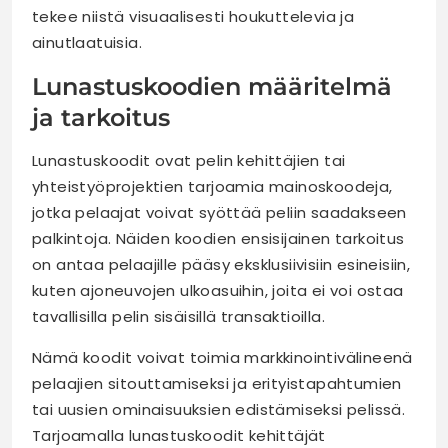
tekee niistä visuaalisesti houkuttelevia ja
ainutlaatuisia.
Lunastuskoodien määritelmä
ja tarkoitus
Lunastuskoodit ovat pelin kehittäjien tai
yhteistyöprojektien tarjoamia mainoskoodeja,
jotka pelaajat voivat syöttää peliin saadakseen
palkintoja. Näiden koodien ensisijainen tarkoitus
on antaa pelaajille pääsy eksklusiivisiin esineisiin,
kuten ajoneuvojen ulkoasuihin, joita ei voi ostaa
tavallisilla pelin sisäisillä transaktioilla.
Nämä koodit voivat toimia markkinointivälineenä
pelaajien sitouttamiseksi ja erityistapahtumien
tai uusien ominaisuuksien edistämiseksi pelissä.
Tarjoamalla lunastuskoodit kehittäjät