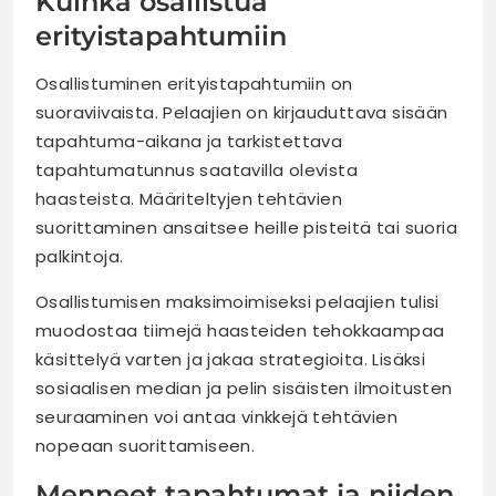
Kuinka osallistua
erityistapahtumiin
Osallistuminen erityistapahtumiin on
suoraviivaista. Pelaajien on kirjauduttava sisään
tapahtuma-aikana ja tarkistettava
tapahtumatunnus saatavilla olevista
haasteista. Määriteltyjen tehtävien
suorittaminen ansaitsee heille pisteitä tai suoria
palkintoja.
Osallistumisen maksimoimiseksi pelaajien tulisi
muodostaa tiimejä haasteiden tehokkaampaa
käsittelyä varten ja jakaa strategioita. Lisäksi
sosiaalisen median ja pelin sisäisten ilmoitusten
seuraaminen voi antaa vinkkejä tehtävien
nopeaan suorittamiseen.
Menneet tapahtumat ja niiden