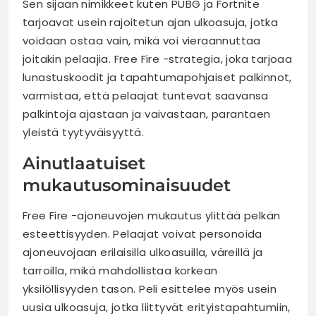
Sen sijaan nimikkeet kuten PUBG ja Fortnite
tarjoavat usein rajoitetun ajan ulkoasuja, jotka
voidaan ostaa vain, mikä voi vieraannuttaa
joitakin pelaajia. Free Fire -strategia, joka tarjoaa
lunastuskoodit ja tapahtumapohjaiset palkinnot,
varmistaa, että pelaajat tuntevat saavansa
palkintoja ajastaan ja vaivastaan, parantaen
yleistä tyytyväisyyttä.
Ainutlaatuiset
mukautusominaisuudet
Free Fire -ajoneuvojen mukautus ylittää pelkän
esteettisyyden. Pelaajat voivat personoida
ajoneuvojaan erilaisilla ulkoasuilla, väreillä ja
tarroilla, mikä mahdollistaa korkean
yksilöllisyyden tason. Peli esittelee myös usein
uusia ulkoasuja, jotka liittyvät erityistapahtumiin,