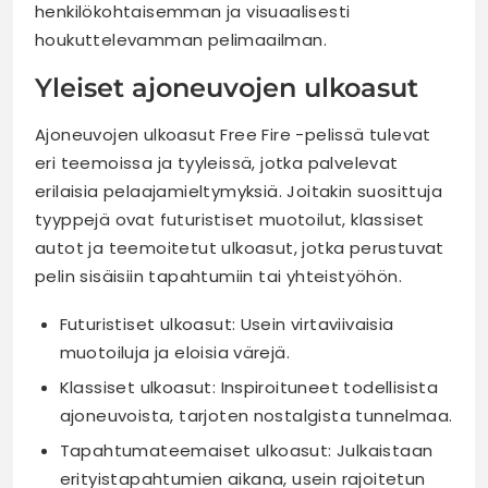
henkilökohtaisemman ja visuaalisesti
houkuttelevamman pelimaailman.
Yleiset ajoneuvojen ulkoasut
Ajoneuvojen ulkoasut Free Fire -pelissä tulevat
eri teemoissa ja tyyleissä, jotka palvelevat
erilaisia pelaajamieltymyksiä. Joitakin suosittuja
tyyppejä ovat futuristiset muotoilut, klassiset
autot ja teemoitetut ulkoasut, jotka perustuvat
pelin sisäisiin tapahtumiin tai yhteistyöhön.
Futuristiset ulkoasut: Usein virtaviivaisia
muotoiluja ja eloisia värejä.
Klassiset ulkoasut: Inspiroituneet todellisista
ajoneuvoista, tarjoten nostalgista tunnelmaa.
Tapahtumateemaiset ulkoasut: Julkaistaan
erityistapahtumien aikana, usein rajoitetun