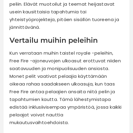
peliin. Elävät muotoilut ja teemat heijastavat
usein kausittaisia tapahtumia tai
yhteistyöprojekteja, pitäen sisällön tuoreena ja
jännittävänä.
Vertailu muihin peleihin
Kun verrataan muihin taistel royale -peleihin,
Free Fire -ajoneuvojen ulkoasut erottuvat niiden
saatavuuden ja monipuolisuuden ansiosta.
Monet pelit vaativat pelaajia käyttämään
oikeaa rahaa saadakseen ulkoasuja, kun taas
Free Fire antaa pelaajien ansaita niitä pelin ja
tapahtumien kautta. Tämä lähestymistapa
edistää inklusiivisempaa ympäristöä, jossa kaikki
pelaajat voivat nauttia
mukautusvaihtoehdoista.