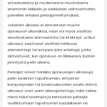
virtaviivaisista ja moderneista muotoiluista
enemmän leikkisiin ja värikkäisiin vaihtoehtoihin,
palvellen erilaisia pelaajamieltymyksiä.
Jokainen ulkoasu ei ainoastaan muuta
ajoneuvon ulkonäköä, vaan voi myös sisältää
ainutlaatuisia animaatioita tai efektejä. Jotkut
ulkoasut saattavat sisältää hehkuvia
elementtejä tai erityisiä ääni-efektejä, jotka
aktivoituvat, kun ajoneuvo on liikkeessä, lisäten
jännitystä pelin aikana.
Pelaajat voivat hankkia ajoneuvojen ulkoasuja
pelin sisäisten tapahtumien, erityisten
kampanjoiden tai lunastuskoodien avulla. Nämä
ulkoasut ovat usein aikarajoitettuja, mikä tekee
niistä haluttavampia ja kannustaa pelaajia
osallistumaan tapahtumiin saadakseen ne.