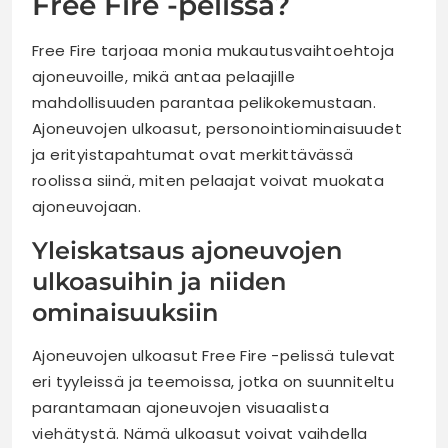
Free Fire -pelissä?
Free Fire tarjoaa monia mukautusvaihtoehtoja
ajoneuvoille, mikä antaa pelaajille
mahdollisuuden parantaa pelikokemustaan.
Ajoneuvojen ulkoasut, personointiominaisuudet
ja erityistapahtumat ovat merkittävässä
roolissa siinä, miten pelaajat voivat muokata
ajoneuvojaan.
Yleiskatsaus ajoneuvojen
ulkoasuihin ja niiden
ominaisuuksiin
Ajoneuvojen ulkoasut Free Fire -pelissä tulevat
eri tyyleissä ja teemoissa, jotka on suunniteltu
parantamaan ajoneuvojen visuaalista
viehätystä. Nämä ulkoasut voivat vaihdella