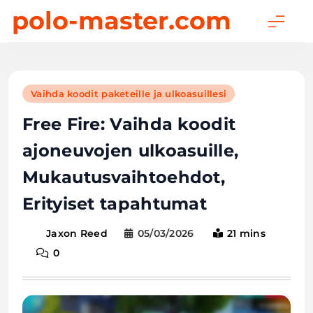
Skip
polo-master.com
to
content
Vaihda koodit paketeille ja ulkoasuillesi
Free Fire: Vaihda koodit
ajoneuvojen ulkoasuille,
Mukautusvaihtoehdot,
Erityiset tapahtumat
05/03/2026
21 mins
Jaxon Reed
0