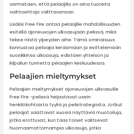
varmistaen, että pelaajilla on aina tuoreita
vaihtoehtoja valittavanaan.
Lisäksi Free Fire antaa pelaajille mahdollisuuden
esitellä ajoneuvojen ulkoasujaan pelissä, mikä
tekee niistä ylpeyden aihe. Tämä ominaisuus
kannustaa pelaajia keräämään ja esittelemään
suosikkinsa ulkoasuja, edistäen yhteisön ja
kilpailun tunnetta pelaajien keskuudessa.
Pelaajien mieltymykset
Pelaajien mieltymykset ajoneuvojen ulkoasuille
Free Fire -pelissä heijastavat usein
henkilökohtaista tyyliä ja pelistrategioita. Jotkut
pelaajat saattavat suosia näyttäviä muotoiluja,
jotka erottuvat, kun taas toiset valitsevat
huomaamattomampia ulkoasuja, jotka