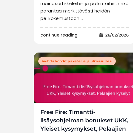
mainosartikkeleihin ja palkintoihin, mikä
parantaa merkittävästi heidän
pelikokemustaan.…
continue reading..
26/02/2026
Vaihda koodit paketeille ja ulkoasuillesi
Free Fire: Timantti-
lisäysohjelman bonukset UKK,
Yleiset kysymykset, Pelaajien