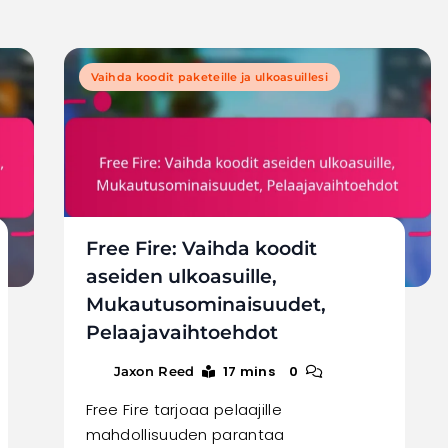
Vaihda koodit paketeille ja ulkoasuillesi
Free Fire: Vaihda koodit
aseiden ulkoasuille,
Mukautusominaisuudet,
Pelaajavaihtoehdot
17 mins
0
Jaxon Reed
Free Fire tarjoaa pelaajille
mahdollisuuden parantaa