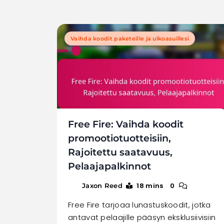
Vaihda koodit paketeille ja ulkoasuillesi
Free Fire: Vaihda koodit
promootiotuotteisiin,
Rajoitettu saatavuus,
Pelaajapalkinnot
18 mins
0
Jaxon Reed
Free Fire tarjoaa lunastuskoodit, jotka
antavat pelaajille pääsyn eksklusiivisiin