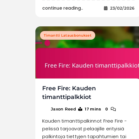
continue reading..
23/02/2026
Timantti Latausbonukset
Free Fire: Kauden
timanttipalkkiot
17 mins
0
Jaxon Reed
Kauden timanttipalkinnot Free Fire -
pelissä tarjoavat pelaajille erityisiä
palkintoja tiettyjen tapahtumien tai