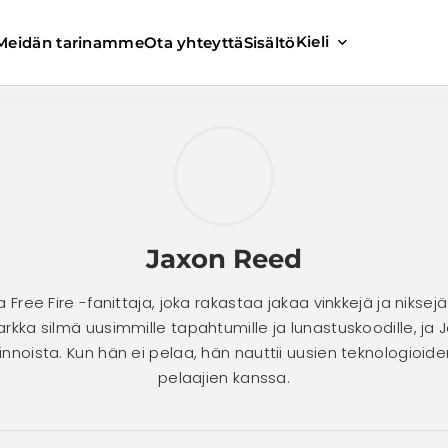
Kieli
Meidän tarinamme
Ota yhteyttä
Sisältö
Jaxon Reed
 Free Fire -fanittaja, joka rakastaa jakaa vinkkejä ja nik
kka silmä uusimmille tapahtumille ja lunastuskoodille, ja 
lkinnoista. Kun hän ei pelaa, hän nauttii uusien teknologio
pelaajien kanssa.