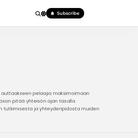
Subscribe
sejä auttaakseen pelaajia maksimoimaan
Jaxon pitää yhteisön ajan tasalla
iden tutkimisesta ja yhteydenpidosta muiden