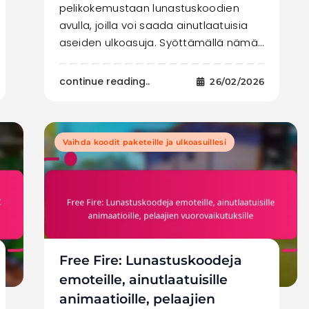
pelikokemustaan lunastuskoodien
avulla, joilla voi saada ainutlaatuisia
aseiden ulkoasuja. Syöttämällä nämä…
continue reading..
26/02/2026
Vaihda koodit paketeille ja ulkoasuillesi
Free Fire: Lunastuskoodeja
emoteille, ainutlaatuisille
animaatioille, pelaajien