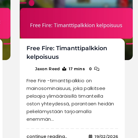
Free Fire: Timanttipalkkion
kelpoisuus
17 mins
0
Jaxon Reed
Free Fire -timanttipalkkio on
mainosominaisuus, joka palkitsee
pelaajia ylimääräisillä timanteilla
oston yhteydessä, parantaen heidän
pelielämystään tarjoamalla
enemmän…
continue reading..
19/02/2026