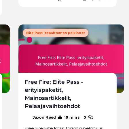
Elite Pass -tapahtuman palkinnot
Free Fire: Elite Pass -
erityispaketit,
Mainosartikkelit,
Pelaajavaihtoehdot
19 mins
0
Jaxon Reed
Free Fire Elite Pass tarjoaa pelaajille