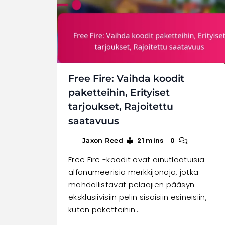
Free Fire: Vaihda koodit
paketteihin, Erityiset
tarjoukset, Rajoitettu
saatavuus
21 mins
0
Jaxon Reed
Free Fire -koodit ovat ainutlaatuisia
alfanumeerisia merkkijonoja, jotka
mahdollistavat pelaajien pääsyn
eksklusiivisiin pelin sisäisiin esineisiin,
kuten paketteihin…