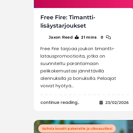
Free Fire: Timantti-
lisäystarjoukset
21 mins
0
Jaxon Reed
Free Fire tarjoaa joukon timantti-
latauspromootioita, jotka on
suunniteltu parantamaan
pelikokemustasi jännittävillä
alennuksilla ja bonuksilla. Pelaajat
voivat hyötyä…
continue reading..
23/02/2026
Vaihda koodit paketeille ja ulkoasuillesi