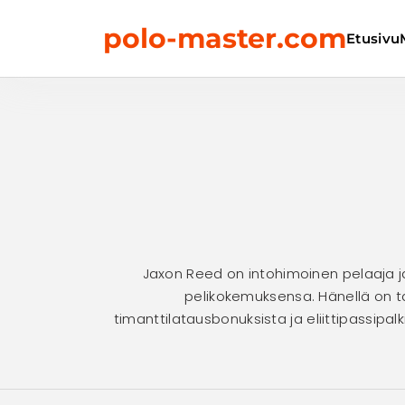
Skip
polo-master.com
to
Etusivu
content
Jaxon Reed on intohimoinen pelaaja ja
pelikokemuksensa. Hänellä on tar
timanttilatausbonuksista ja eliittipassipa